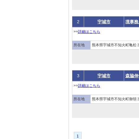
2
宇城市
境事務
>>
詳細はこちら
所在地
熊本県宇城市不知火町亀松
3
宇城市
森脇伸
>>
詳細はこちら
所在地
熊本県宇城市不知火町御領
1