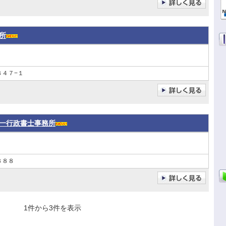
所
３４７−１
一行政書士事務所
３８８
1件から3件を表示