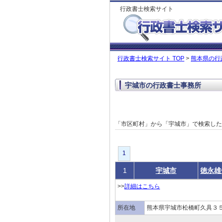
行政書士検索サイト
行政書士検索サイト TOP
>
熊本県の行
宇城市の行政書士事務所
「市区町村」から「宇城市」で検索し
1
1
宇城市
徳永雄
>>
詳細はこちら
所在地
熊本県宇城市松橋町久具３５