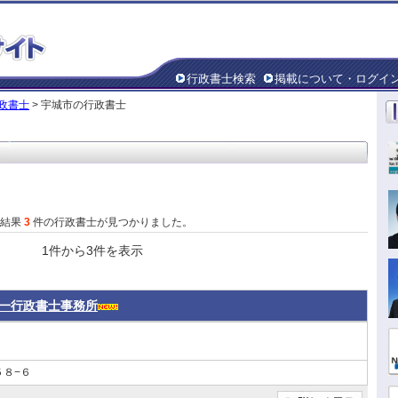
行政書士検索
掲載について・ログイ
政書士
> 宇城市の行政書士
た結果
3
件の行政書士が見つかりました。
1件から3件を表示
一行政書士事務所
８−６