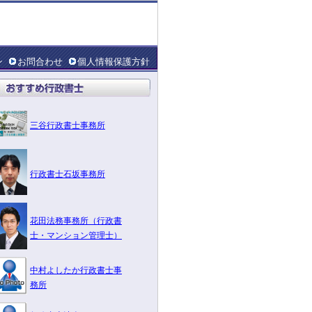
ン
お問合わせ
個人情報保護方針
三谷行政書士事務所
行政書士石坂事務所
花田法務事務所（行政書
士・マンション管理士）
中村よしたか行政書士事
務所