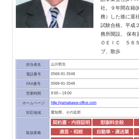
社。９年間在籍(
務）した後に退社
試験合格。平成
務所開設。 保有
ＯＥＩＣ ５６５
ブ、散歩
山川哲生
担当者名
0568-91-3548
電話番号
0568-91-3548
FAX番号
9:00～19:00
営業時間
http://yamakawa-office.com
ホームページ
愛知県、その近郊
対応地域
取扱業務