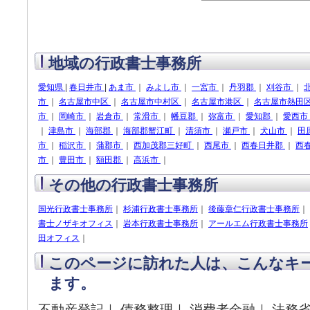
地域の行政書士事務所
愛知県
|
春日井市
|
あま市
｜
みよし市
｜
一宮市
｜
丹羽郡
｜
刈谷市
｜
市
｜
名古屋市中区
｜
名古屋市中村区
｜
名古屋市港区
｜
名古屋市熱田
市
｜
岡崎市
｜
岩倉市
｜
常滑市
｜
幡豆郡
｜
弥富市
｜
愛知郡
｜
愛西市
｜
津島市
｜
海部郡
｜
海部郡蟹江町
｜
清須市
｜
瀬戸市
｜
犬山市
｜
田
市
｜
稲沢市
｜
蒲郡市
｜
西加茂郡三好町
｜
西尾市
｜
西春日井郡
｜
西
市
｜
豊田市
｜
額田郡
｜
高浜市
｜
その他の行政書士事務所
国光行政書士事務所
｜
杉浦行政書士事務所
｜
後藤章仁行政書士事務所
｜
書士ノザキオフィス
｜
岩本行政書士事務所
｜
アールエム行政書士事務所
田オフィス
｜
このページに訪れた人は、こんなキ
ます。
不動産登記｜ 債務整理｜ 消費者金融｜ 法務省