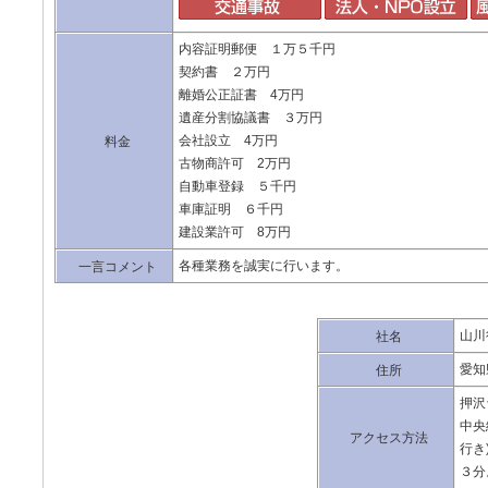
内容証明郵便 １万５千円
契約書 ２万円
離婚公正証書 4万円
遺産分割協議書 ３万円
会社設立 4万円
料金
古物商許可 2万円
自動車登録 ５千円
車庫証明 ６千円
建設業許可 8万円
各種業務を誠実に行います。
一言コメント
山川
社名
愛知
住所
押沢
中央
アクセス方法
行き
３分