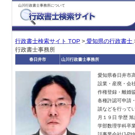
山川行政書士事務所について
行政書士検索サイト TOP
>
愛知県の行政書士
行政書士事務所
春日井市
山川行政書士事務所
愛知県春日井市
設業・産廃・会
作権登録・離婚
各種許認可申請
談などを行ってい
月１９日 学歴 
学部数理学科卒業
話事業会社(J-PHON