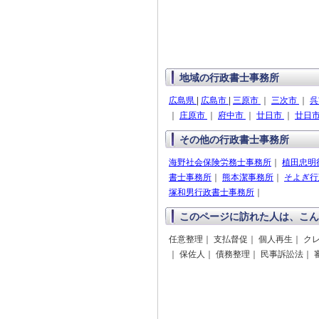
地域の行政書士事務所
広島県
|
広島市
|
三原市
｜
三次市
｜
｜
庄原市
｜
府中市
｜
廿日市
｜
廿日
その他の行政書士事務所
海野社会保険労務士事務所
｜
植田忠明
書士事務所
｜
熊本潔事務所
｜
そよぎ行
塚和男行政書士事務所
｜
このページに訪れた人は、こん
任意整理｜ 支払督促｜ 個人再生｜ ク
｜ 保佐人｜ 債務整理｜ 民事訴訟法｜