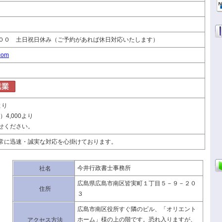
００ 土日祝日休み（ご予約があれば休日対応いたします）
.com
より
4,000より
せください。
常に迅速・誠実な対応を心掛けております。
今井行政書士事務所
社名
広島県広島市南区皆実町１丁目５－９－２０
住所
３
広島市南区役所すぐ隣のビル、「オリエント
ホーム」様の上の階です。恐れ入りますが、
アクセス方法