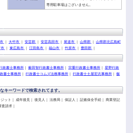
専用駐車場はございません。
呉市
｜
大竹市
｜
安芸郡
｜
安芸高田市
｜
尾道市
｜
山県郡
｜
山県郡北広島町
市市
｜
東広島市
｜
江田島市
｜
福山市
｜
竹原市
｜
豊田郡
｜
行政書士事務所
｜
薮田智行政書士事務所
｜
宗重行政書士事務所
｜
星野行政
政書士事務所
｜
行政書士コムズ法務事務所
｜
行政書士土屋宏志事務所
｜
飯
なキーワードで検索されてます。
レジット｜ 成年後見｜ 後見人｜ 法務局｜ 保証人｜ 証拠保全手続｜ 商業登記
 審査請求｜