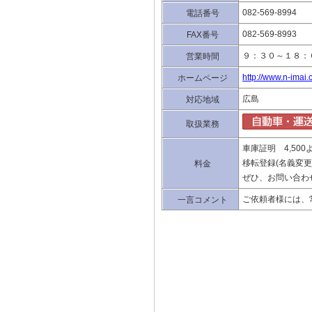
082-569-8994
電話番号
082-569-8993
FAX番号
９：３０～１８：
営業時間
http://www.n-imai
ホームページ
広島
対応地域
取扱業務
車庫証明 4,500
移転登録(名義変更）
料金
ぜひ、お問い合わ
ご依頼者様には、
一言コメント