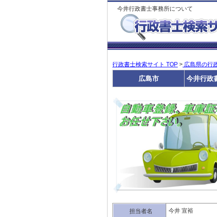
今井行政書士事務所について
行政書士検索サイト TOP
>
広島県の行
広島市
今井行政
今井 宣裕
担当者名