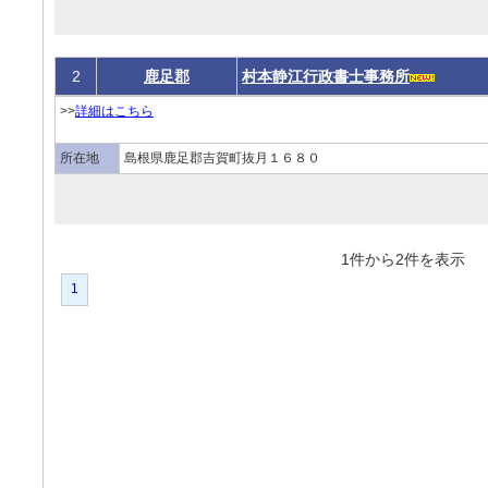
2
鹿足郡
村本静江行政書士事務所
>>
詳細はこちら
所在地
島根県鹿足郡吉賀町抜月１６８０
1件から2件を表
1