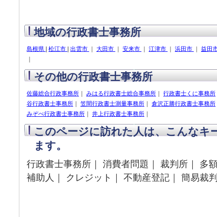
地域の行政書士事務所
島根県
|
松江市
|
出雲市
｜
大田市
｜
安来市
｜
江津市
｜
浜田市
｜
益田
｜
その他の行政書士事務所
佐藤総合行政事務所
｜
みはる行政書士総合事務所
｜
行政書士くに事務所
谷行政書士事務所
｜
笠間行政書士測量事務所
｜
倉沢正勝行政書士事務所
みぞべ行政書士事務所
｜
井上行政書士事務所
｜
このページに訪れた人は、こんなキ
ます。
行政書士事務所｜ 消費者問題｜ 裁判所｜ 多額
補助人｜ クレジット｜ 不動産登記｜ 簡易裁