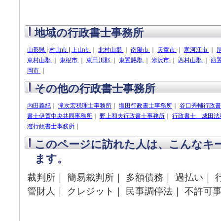
地域の行政書士事務所
山形県
|
村山市
|
上山市
｜
北村山郡
｜
南陽市
｜
天童市
｜
寒河江市
｜
東村山郡
｜
東根市
｜
東田川郡
｜
東置賜郡
｜
米沢市
｜
西村山郡
｜
西
岡市
｜
その他の行政書士事務所
内田義紀
｜
滝次宏税理士事務所
｜
塩田行政書士事務所
｜
谷口秀輔行政書
書士伊賀中央共同事務所
｜
野上和夫行政書士事務所
｜
行政書士 成田法
澄行政書士事務所
｜
このページに訪れた人は、こんなキ
ます。
裁判所｜ 簡易裁判所｜ 多額債務｜ 過払い｜ 
管財人｜ クレジット｜ 民事調停法｜ 不許可