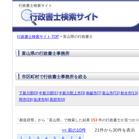
行政書士検索サイト
行政書士検索サイト TOP
> 富山県の行政書士
富山県の行政書士事務所
市区町村で行政書士事務所を絞る
下新川郡[3]
中新川郡[1]
中新川郡上市[3]
南砺市[7]
富山市[72]
射水市[13]
岡市[29]
魚津市[6]
黒部市[3]
「都道府県」から「富山県」で検索した結果
153
件の行政書士が見つか
<< 前の10件
21件から30件を表
1
2
3
4
5
6
7
8