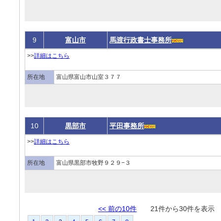
9
富山市
馬渡行政書士事務所
>>
詳細はこちら
所在地
富山県富山市山室３７７
10
黒部市
平田事務所
>>
詳細はこちら
所在地
富山県黒部市牧野９２９−３
<< 前の10件
21件から30件を表