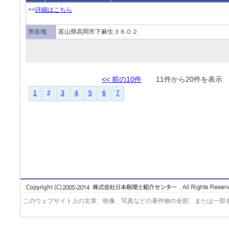
>>
詳細はこちら
所在地
富山県高岡市下麻生３６０２
<< 前の10件
11件から20件を表
1
2
3
4
5
6
7
このウェブサイト上の文章、映像、写真などの著作物の全部、または一部