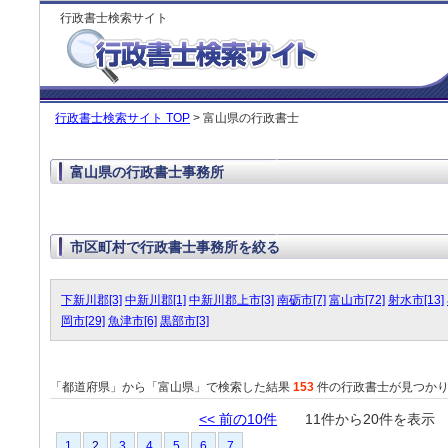
行政書士検索サイト
行政書士検索サイト TOP
> 富山県の行政書士
富山県の行政書士事務所
市区町村で行政書士事務所を絞る
下新川郡[3]
中新川郡[1]
中新川郡上市[3]
南砺市[7]
富山市[72]
射水市[13]
岡市[29]
魚津市[6]
黒部市[3]
「都道府県」から「富山県」で検索した結果
153
件の行政書士が見つか
<< 前の10件
11件から20件を表
1
2
3
4
5
6
7