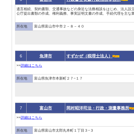
遺言相続、契約書類、交通事故などの身近な法務相談をはじめ、法人設
公庁提出書類の作成、権利義務、事実証明文書の作成、手続代理を主な業
所在地
富山県富山市中市２－８－４０
6
魚津市
すずかぜ（税理士法人）
>>
詳細はこちら
所在地
富山県魚津市本新町２７−１７
7
富山市
岡村昭洋司法・行政・測量事務所
>>
詳細はこちら
所在地
富山県富山市太郎丸本町１丁目３−３