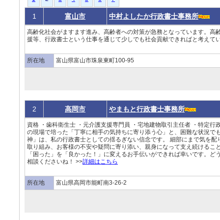
1
富山市
中村よしたか行政書士事務所
高齢化社会がますます進み、高齢者への対策が急務となっています。高
援等、行政書士という仕事を通じて少しでも社会貢献できればと考えていま
所在地
富山県富山市珠泉東町100-95
2
高岡市
やまもと行政書士事務所
資格 ・歯科衛生士 ・元介護支援専門員 ・宅地建物取引主任者 ・特定行
の現場で培った「丁寧に相手の気持ちに寄り添う心」と、困難な状況で
神」は、私の行政書士としての揺るぎない信念です。 細部にまで気を配
取り組み、お客様の不安や疑問に寄り添い、親身になって支え続けること
「困った」を「良かった！」に変えるお手伝いができれば幸いです。ど
相談くださいね！ >>
詳細はこちら
所在地
富山県高岡市能町南3-26-2