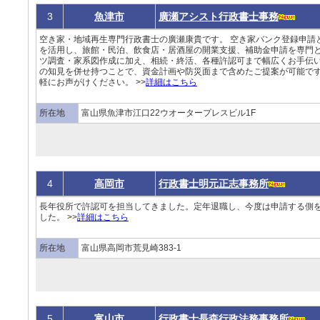
3
魚津市
廣瀬アシスト行政書士事務
空き家・地域再生専門行政書士の廣瀬康貴です。 空き家バンク登録申請
を活用し、旅館・民泊、飲食店・居酒屋の開業支援、補助金申請を専門と
ツ調査・家系図作成に加え、相続・終活、各種許認可まで幅広くお手伝いし
の知見を併せ持つことで、資金計画や防災面まで含めたご提案が可能です
軽にお声がけください。 >>
詳細はこちら
所在地
富山県魚津市江口22ウオータープレスビル1F
4
高岡市
行政書士明元正志事務所
長年役所で許認可を担当してきました。定年退職し、今度は申請する側
した。 >>
詳細はこちら
所在地
富山県高岡市荒見崎383-1
5
富山市
行政書士長森行政法務事務所