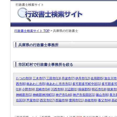
行政書士検索サイト
行政書士検索サイト TOP
> 兵庫県の行政書士
兵庫県の行政書士事務所
市区町村で行政書士事務所を絞る
たつの市[3]
三木市[7]
三田市[13]
丹波市[7]
伊丹市[12]
佐用郡[5]
加古川市[
西市[6]
南あわじ市[5]
南あわじ市市市[1]
多可郡多可町中区[1]
多可郡多可
[19]
小野市[4]
尼崎市[34]
川西市[6]
川辺郡[1]
揖保郡[5]
明石市[18]
朝来市[
神崎郡市[1]
神崎郡神河町[1]
神戸市[146]
神戸市長田区[1]
篠山市[6]
美方郡
住区[3]
芦屋市[2]
西宮市[27]
西脇市[9]
豊岡市[21]
赤穂市[6]
養父市[4]
高砂