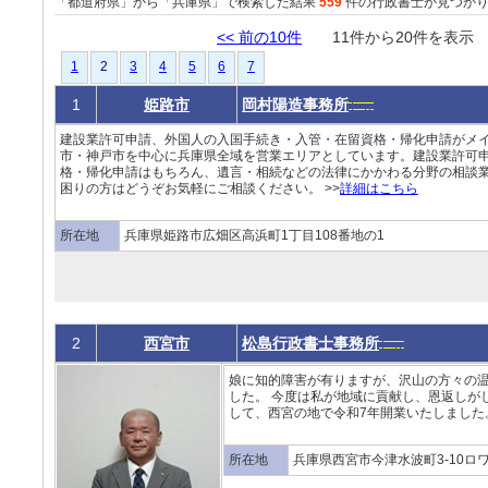
「都道府県」から「兵庫県」で検索した結果
559
件の行政書士が見つか
<< 前の10件
11件から20件を表
1
2
3
4
5
6
7
1
姫路市
岡村陽造事務所
建設業許可申請、外国人の入国手続き・入管・在留資格・帰化申請がメ
市・神戸市を中心に兵庫県全域を営業エリアとしています。建設業許可
格・帰化申請はもちろん、遺言・相続などの法律にかかわる分野の相談
困りの方はどうぞお気軽にご相談ください。 >>
詳細はこちら
所在地
兵庫県姫路市広畑区高浜町1丁目108番地の1
2
西宮市
松島行政書士事務所
娘に知的障害が有りますが、沢山の方々の
した。 今度は私が地域に貢献し、恩返しが
して、西宮の地で令和7年開業いたしました。
所在地
兵庫県西宮市今津水波町3-10ロ