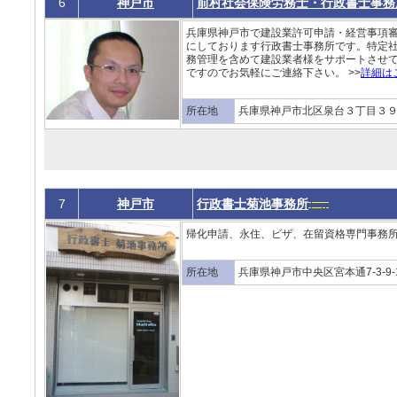
6
神戸市
前村社会保険労務士・行政書士事務
兵庫県神戸市で建設業許可申請・経営事項
にしております行政書士事務所です。特定
務管理を含めて建設業者様をサポートさせ
ですのでお気軽にご連絡下さい。 >>
詳細は
所在地
兵庫県神戸市北区泉台３丁目３
7
神戸市
行政書士菊池事務所
帰化申請、永住、ビザ、在留資格専門事務所 
所在地
兵庫県神戸市中央区宮本通7-3-9-