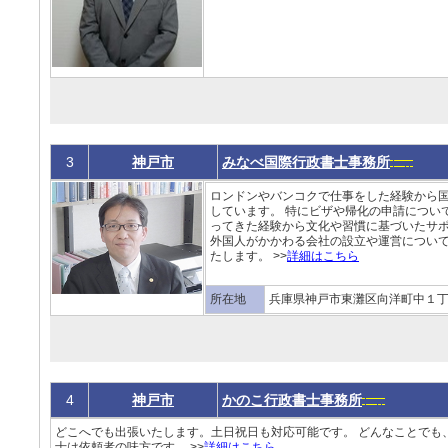
3
神戸市
みなべ国際行政書士事務所
ロンドンやバンコクで仕事をした経験から
しています。 特にビザや帰化の申請につい
ってきた経験から文化や習慣に基づいたサポ
外国人がかかわる会社の設立や運営につい
たします。 >>
詳細はこちら
所在地
兵庫県神戸市東灘区向洋町中１丁目10
4
神戸市
かのこ行政書士事務所
どこへでも出張いたします。土日祝日も対応可能です。 どんなことでも
士は依頼者の味方です。 >>
詳細はこちら