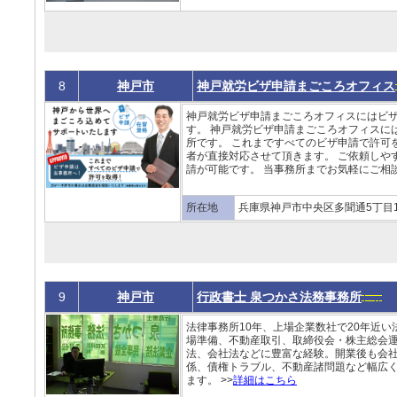
8
神戸市
神戸就労ビザ申請まごころオフィス
神戸就労ビザ申請まごころオフィスにはビ
す。 神戸就労ビザ申請まごころオフィスに
所です。 これまですべてのビザ申請で許可
者が直接対応させて頂きます。 ご依頼しや
請が可能です。 当事務所までお気軽にご相談
所在地
兵庫県神戸市中央区多聞通5丁目1-
9
神戸市
行政書士 泉つかさ法務事務所
法律事務所10年、上場企業数社で20年近
場準備、不動産取引、取締役会・株主総会
法、会社法などに豊富な経験。開業後も会
係、債権トラブル、不動産諸問題など幅広
ます。 >>
詳細はこちら