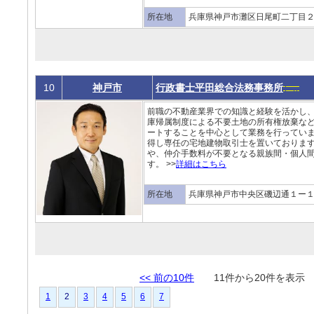
所在地
兵庫県神戸市灘区日尾町二丁目２
10
神戸市
行政書士平田総合法務事務所
前職の不動産業界での知識と経験を活かし
庫帰属制度による不要土地の所有権放棄な
ートすることを中心として業務を行ってい
得し専任の宅地建物取引士を置いておりま
や、仲介手数料が不要となる親族間・個人
す。 >>
詳細はこちら
所在地
兵庫県神戸市中央区磯辺通１ー１
<< 前の10件
11件から20件を表
1
2
3
4
5
6
7