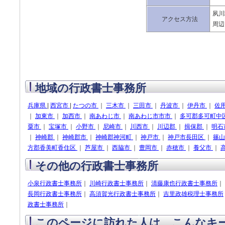
夙川
アクセス方法
周辺
地域の行政書士事務所
兵庫県
|
西宮市
|
たつの市
｜
三木市
｜
三田市
｜
丹波市
｜
伊丹市
｜
佐
｜
加東市
｜
加西市
｜
南あわじ市
｜
南あわじ市市市
｜
多可郡多可町中
粟市
｜
宝塚市
｜
小野市
｜
尼崎市
｜
川西市
｜
川辺郡
｜
揖保郡
｜
明石
｜
神崎郡
｜
神崎郡市
｜
神崎郡神河町
｜
神戸市
｜
神戸市長田区
｜
篠
方郡香美町香住区
｜
芦屋市
｜
西脇市
｜
豊岡市
｜
赤穂市
｜
養父市
｜
その他の行政書士事務所
小泉行政書士事務所
｜
川崎行政書士事務所
｜
清藤康也行政書士事務所
｜
長岡行政書士事務所
｜
高須賀光行政書士事務所
｜
吉里政雄税理士事務所
政書士事務所
｜
このページに訪れた人は、こんなキ