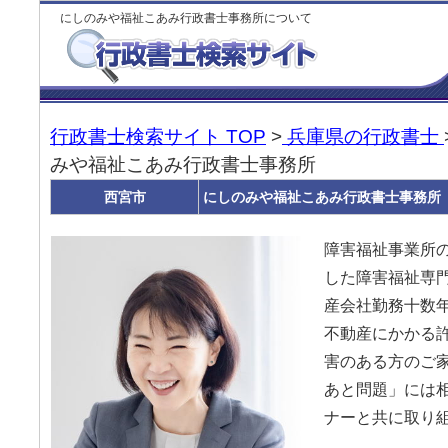
にしのみや福祉こあみ行政書士事務所について
行政書士検索サイト TOP
>
兵庫県の行政書士
みや福祉こあみ行政書士事務所
西宮市
にしのみや福祉こあみ行政書士事務所
障害福祉事業所
した障害福祉専門
産会社勤務十数
不動産にかかる許
害のある方のご
あと問題」には
ナーと共に取り