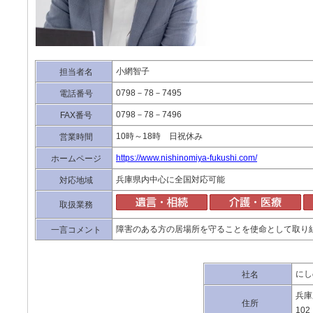
小網智子
担当者名
0798－78－7495
電話番号
0798－78－7496
FAX番号
10時～18時 日祝休み
営業時間
https://www.nishinomiya-fukushi.com/
ホームページ
兵庫県内中心に全国対応可能
対応地域
取扱業務
障害のある方の居場所を守ることを使命として取り
一言コメント
にし
社名
兵庫
住所
102