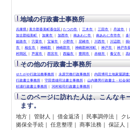
地域の行政書士事務所
兵庫県
|
美方郡香美町香住区
|
たつの市
｜
三木市
｜
三田市
｜
丹波市
｜
加古郡稲美町
｜
加東市
｜
加西市
｜
南あわじ市
｜
南あわじ市市市
｜
多
姫路市
｜
宍粟市
｜
宝塚市
｜
小野市
｜
尼崎市
｜
川西市
｜
川辺郡
｜
揖
市
｜
相生市
｜
神崎郡
｜
神崎郡市
｜
神崎郡神河町
｜
神戸市
｜
神戸市
村岡区
｜
芦屋市
｜
西宮市
｜
西脇市
｜
豊岡市
｜
赤穂市
｜
養父市
｜
高
その他の行政書士事務所
せたがや行政法務事務所
｜
永原労務行政事務所
｜
内田博司土地家屋調査
行政書士事務所
｜
守田貴雄司法書士事務所
｜
山内勝男行政書士・社会保
杉浦行政書士事務所
｜
河村裕司行政書士事務所
｜
このページに訪れた人は、こんなキ
ます。
地方｜ 管財人｜ 借金返済｜ 民事調停法｜ ク
拠保全手続｜ 任意整理｜ 商事法務｜ 保証人｜