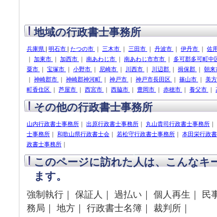
地域の行政書士事務所
兵庫県
|
明石市
|
たつの市
｜
三木市
｜
三田市
｜
丹波市
｜
伊丹市
｜
佐
｜
加東市
｜
加西市
｜
南あわじ市
｜
南あわじ市市市
｜
多可郡多可町中
粟市
｜
宝塚市
｜
小野市
｜
尼崎市
｜
川西市
｜
川辺郡
｜
揖保郡
｜
朝来
｜
神崎郡市
｜
神崎郡神河町
｜
神戸市
｜
神戸市長田区
｜
篠山市
｜
美
町香住区
｜
芦屋市
｜
西宮市
｜
西脇市
｜
豊岡市
｜
赤穂市
｜
養父市
｜
その他の行政書士事務所
山内行政書士事務所
｜
出原行政書士事務所
｜
丸山貴司行政書士事務所
｜
士事務所
｜
和歌山県行政書士会
｜
若松守行政書士事務所
｜
本田栄行政書
政書士事務所
｜
このページに訪れた人は、こんなキ
ます。
強制執行｜ 保証人｜ 過払い｜ 個人再生｜ 民
務局｜ 地方｜ 行政書士名簿｜ 裁判所｜