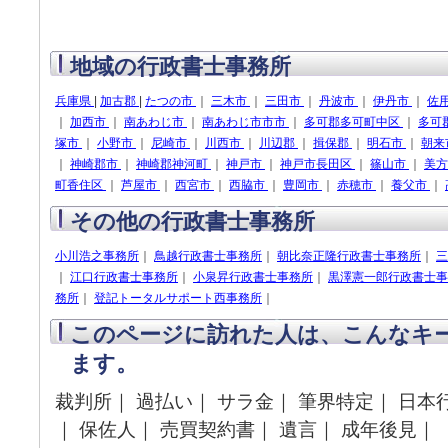
地域の行政書士事務所
兵庫県
|
加古郡
|
たつの市
｜
三木市
｜
三田市
｜
丹波市
｜
伊丹市
｜
佐
｜
加西市
｜
南あわじ市
｜
南あわじ市市市
｜
多可郡多可町中区
｜
多可
塚市
｜
小野市
｜
尼崎市
｜
川西市
｜
川辺郡
｜
揖保郡
｜
明石市
｜
朝来
｜
神崎郡市
｜
神崎郡神河町
｜
神戸市
｜
神戸市長田区
｜
篠山市
｜
美
町香住区
｜
芦屋市
｜
西宮市
｜
西脇市
｜
豊岡市
｜
赤穂市
｜
養父市
｜
その他の行政書士事務所
小川浩之事務所
｜
鳥越行政書士事務所
｜
朝比奈正隆行政書士事務所
｜
三
｜
江口行政書士事務所
｜
小泉昇行政書士事務所
｜
黒澤憲一郎行政書士事
務所
｜
登記トータルサポート西事務所
｜
このページに訪れた人は、こんなキ
ます。
裁判所｜ 過払い｜ サラ金｜ 筆界特定｜ 日本
｜ 保佐人｜ 売買契約書｜ 遺言｜ 成年後見｜