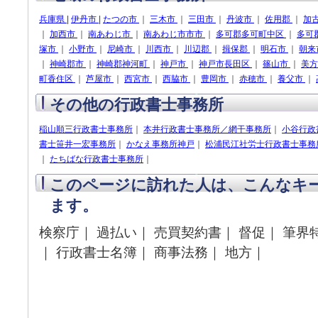
兵庫県
|
伊丹市
|
たつの市
｜
三木市
｜
三田市
｜
丹波市
｜
佐用郡
｜
加
｜
加西市
｜
南あわじ市
｜
南あわじ市市市
｜
多可郡多可町中区
｜
多可
塚市
｜
小野市
｜
尼崎市
｜
川西市
｜
川辺郡
｜
揖保郡
｜
明石市
｜
朝来
｜
神崎郡市
｜
神崎郡神河町
｜
神戸市
｜
神戸市長田区
｜
篠山市
｜
美
町香住区
｜
芦屋市
｜
西宮市
｜
西脇市
｜
豊岡市
｜
赤穂市
｜
養父市
｜
その他の行政書士事務所
稲山順三行政書士事務所
｜
本井行政書士事務所／網干事務所
｜
小谷行政
書士笹井一宏事務所
｜
かなえ事務所神戸
｜
松浦民江社労士行政書士事務
｜
たちばな行政書士事務所
｜
このページに訪れた人は、こんなキ
ます。
検察庁｜ 過払い｜ 売買契約書｜ 督促｜ 筆界
｜ 行政書士名簿｜ 商事法務｜ 地方｜