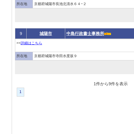
所在地
京都府城陽市長池北清水６４−２
9
城陽市
中島行政書士事務所
>>
詳細はこちら
所在地
京都府城陽市寺田水度坂９
1件から9件を表
1