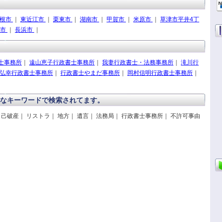
根市
｜
東近江市
｜
栗東市
｜
湖南市
｜
甲賀市
｜
米原市
｜
草津市平井4丁
洲市
｜
長浜市
｜
士事務所
｜
遠山恵子行政書士事務所
｜
我妻行政書士・法務事務所
｜
滝川行
弘幸行政書士事務所
｜
行政書士やまだ事務所
｜
岡村信明行政書士事務所
｜
なキーワードで検索されてます。
自己破産｜ リストラ｜ 地方｜ 遺言｜ 法務局｜ 行政書士事務所｜ 不許可事由