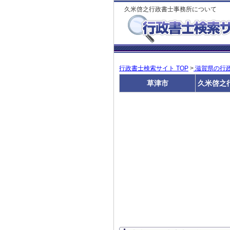
久米啓之行政書士事務所について
行政書士検索サイト TOP
>
滋賀県の行
草津市
久米啓之