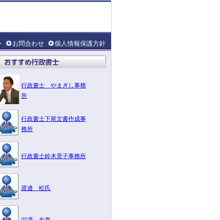
ン
お問合わせ
個人情報保護方針
行政書士 やまぎし事務
所
行政書士下尾文書作成事
務所
行政書士鈴木景子事務所
渡邊 松氏