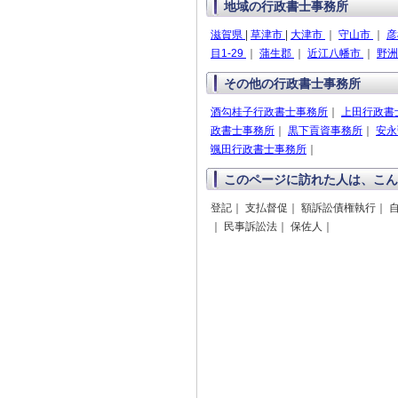
地域の行政書士事務所
滋賀県
|
草津市
|
大津市
｜
守山市
｜
彦
目1-29
｜
蒲生郡
｜
近江八幡市
｜
野
その他の行政書士事務所
酒勾桂子行政書士事務所
｜
上田行政書
政書士事務所
｜
黒下貢資事務所
｜
安永
颯田行政書士事務所
｜
このページに訪れた人は、こん
登記｜ 支払督促｜ 額訴訟債権執行｜ 
｜ 民事訴訟法｜ 保佐人｜