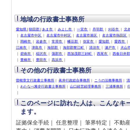
地域の行政書士事務所
愛知県
|
額田郡
|
あま市
｜
みよし市
｜
一宮市
｜
丹羽郡
｜
刈谷市
｜
北
｜
名古屋市中区
｜
名古屋市中村区
｜
名古屋市港区
｜
名古屋市熱田区
｜
岡崎市
｜
岩倉市
｜
常滑市
｜
幡豆郡
｜
弥富市
｜
愛知郡
｜
愛西市
｜
江南市
｜
津島市
｜
海部郡
｜
海部郡蟹江町
｜
清須市
｜
瀬戸市
｜
犬山
｜
碧南市
｜
稲沢市
｜
蒲郡市
｜
西加茂郡三好町
｜
西尾市
｜
西春日井
｜
豊橋市
｜
豊田市
｜
高浜市
｜
その他の行政書士事務所
曽根章文行政書士事務所
｜
眞井行政総合事務所
｜
こうの法務事務所
｜
清
｜
わたなべ雅史行政書士事務所
｜
山口経営経理事務所
｜
三浦事務所
｜
｜
このページに訪れた人は、こんなキ
ます。
証拠保全手続｜ 任意整理｜ 筆界特定｜ 不動産