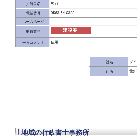
坂部
担当者名
0563-54-0388
電話番号
ホームページ
取扱業務
信用
一言コメント
ダイ
社名
愛知
住所
地域の行政書士事務所