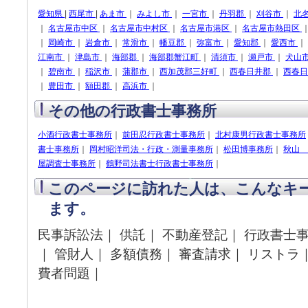
愛知県
|
西尾市
|
あま市
｜
みよし市
｜
一宮市
｜
丹羽郡
｜
刈谷市
｜
北
｜
名古屋市中区
｜
名古屋市中村区
｜
名古屋市港区
｜
名古屋市熱田区
｜
岡崎市
｜
岩倉市
｜
常滑市
｜
幡豆郡
｜
弥富市
｜
愛知郡
｜
愛西市
｜
江南市
｜
津島市
｜
海部郡
｜
海部郡蟹江町
｜
清須市
｜
瀬戸市
｜
犬山
｜
碧南市
｜
稲沢市
｜
蒲郡市
｜
西加茂郡三好町
｜
西春日井郡
｜
西春
｜
豊田市
｜
額田郡
｜
高浜市
｜
その他の行政書士事務所
小酒行政書士事務所
｜
前田忍行政書士事務所
｜
北村康男行政書士事務所
書士事務所
｜
岡村昭洋司法・行政・測量事務所
｜
松田博事務所
｜
秋山
屋調査士事務所
｜
鶴野司法書士行政書士事務所
｜
このページに訪れた人は、こんなキ
ます。
民事訴訟法｜ 供託｜ 不動産登記｜ 行政書士事
｜ 管財人｜ 多額債務｜ 審査請求｜ リストラ｜
費者問題｜