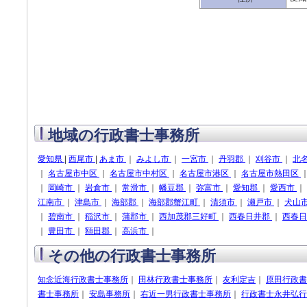
地域の行政書士事務所
愛知県
|
西尾市
|
あま市
｜
みよし市
｜
一宮市
｜
丹羽郡
｜
刈谷市
｜
北
｜
名古屋市中区
｜
名古屋市中村区
｜
名古屋市港区
｜
名古屋市熱田区
｜
岡崎市
｜
岩倉市
｜
常滑市
｜
幡豆郡
｜
弥富市
｜
愛知郡
｜
愛西市
｜
江南市
｜
津島市
｜
海部郡
｜
海部郡蟹江町
｜
清須市
｜
瀬戸市
｜
犬山
｜
碧南市
｜
稲沢市
｜
蒲郡市
｜
西加茂郡三好町
｜
西春日井郡
｜
西春
｜
豊田市
｜
額田郡
｜
高浜市
｜
その他の行政書士事務所
知念近海行政書士事務所
｜
田林行政書士事務所
｜
友利定吉
｜
原田行政書
書士事務所
｜
安島事務所
｜
右近一男行政書士事務所
｜
行政書士永井弘行