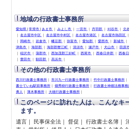
地域の行政書士事務所
愛知県
|
常滑市
|
あま市
｜
みよし市
｜
一宮市
｜
丹羽郡
｜
刈谷市
｜
北
｜
名古屋市中区
｜
名古屋市中村区
｜
名古屋市港区
｜
名古屋市熱田区
｜
岡崎市
｜
岩倉市
｜
幡豆郡
｜
弥富市
｜
愛知郡
｜
愛西市
｜
新城市
｜
津島市
｜
海部郡
｜
海部郡蟹江町
｜
清須市
｜
瀬戸市
｜
犬山市
｜
田原
｜
稲沢市
｜
蒲郡市
｜
西加茂郡三好町
｜
西尾市
｜
西春日井郡
｜
西春
｜
豊田市
｜
額田郡
｜
高浜市
｜
その他の行政書士事務所
西川行政書士事務所
｜
市川九一行政書士事務所
｜
竹中行政書士事務所
｜
書士ていね駅前事務所
｜
畑秀樹行政書士事務所
｜
行政書士神都法務事務
勇人
｜
薄木事務所
｜
大穂行政書士事務所
｜
このページに訪れた人は、こんなキ
ます。
遺言｜ 民事保全法｜ 督促｜ 行政書士名簿｜ 