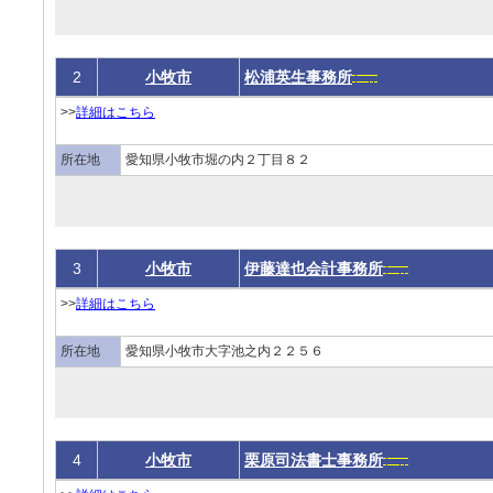
2
小牧市
松浦英生事務所
>>
詳細はこちら
所在地
愛知県小牧市堀の内２丁目８２
3
小牧市
伊藤達也会計事務所
>>
詳細はこちら
所在地
愛知県小牧市大字池之内２２５６
4
小牧市
栗原司法書士事務所