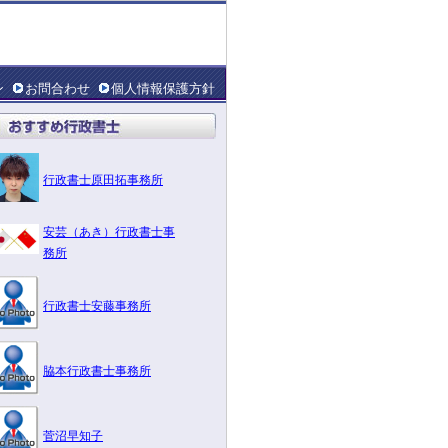
ン
お問合わせ
個人情報保護方針
行政書士原田拓事務所
安芸（あき）行政書士事
務所
行政書士安藤事務所
脇本行政書士事務所
菅沼早知子