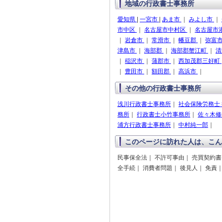
地域の行政書士事務所
愛知県
|
一宮市
|
あま市
｜
みよし市
｜
市中区
｜
名古屋市中村区
｜
名古屋市
｜
岩倉市
｜
常滑市
｜
幡豆郡
｜
弥富
津島市
｜
海部郡
｜
海部郡蟹江町
｜
清
｜
稲沢市
｜
蒲郡市
｜
西加茂郡三好町
｜
豊田市
｜
額田郡
｜
高浜市
｜
その他の行政書士事務所
浅川行政書士事務所
｜
社会保険労務士
務所
｜
行政書士小竹事務所
｜
佐々木修
浦方行政書士事務所
｜
中村純一郎
｜
このページに訪れた人は、こん
民事保全法｜ 不許可事由｜ 売買契約書｜
全手続｜ 消費者問題｜ 後見人｜ 免責