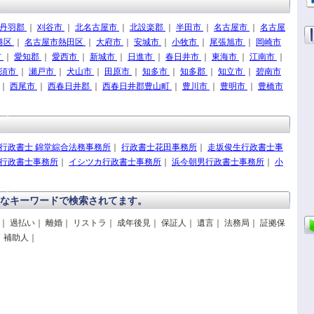
丹羽郡
｜
刈谷市
｜
北名古屋市
｜
北設楽郡
｜
半田市
｜
名古屋市
｜
名古屋
港区
｜
名古屋市熱田区
｜
大府市
｜
安城市
｜
小牧市
｜
尾張旭市
｜
岡崎市
市
｜
愛知郡
｜
愛西市
｜
新城市
｜
日進市
｜
春日井市
｜
東海市
｜
江南市
｜
須市
｜
瀬戸市
｜
犬山市
｜
田原市
｜
知多市
｜
知多郡
｜
知立市
｜
碧南市
｜
西尾市
｜
西春日井郡
｜
西春日井郡豊山町
｜
豊川市
｜
豊明市
｜
豊橋市
 行政書士 錦堂綜合法務事務所
｜
行政書士花田事務所
｜
走坂俊生行政書士事
行政書士事務所
｜
イシツカ行政書士事務所
｜
浜今朝男行政書士事務所
｜
小
なキーワードで検索されてます。
 過払い｜ 離婚｜ リストラ｜ 成年後見｜ 保証人｜ 遺言｜ 法務局｜ 証拠保
｜ 補助人｜