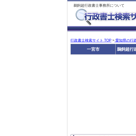
鵜飼超行政書士事務所について
行政書士検索サイト TOP
>
愛知県の行
一宮市
鵜飼超行