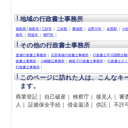
地域の行政書士事務所
徳島県
|
徳島市
|
三好市
｜
三好郡
｜
勝浦郡
｜
吉野川市
｜
名西郡
｜
小
南市
｜
阿波市
｜
鳴門市
｜
その他の行政書士事務所
渡瀬行政書士事務所
｜
石田美穂行政書士事務所
｜
行政書士手川国際法務
政書士事務所
｜
小嶋隆弘事務所
｜
峰粧子行政書士事務所
｜
行政書士さく
行政書士事務所
｜
このページに訪れた人は、こんなキ
ます。
商業登記｜ 自己破産｜ 検察庁｜ 後見人｜ 審
人｜ 証拠保全手続｜ 借金返済｜ 供託｜ 不許