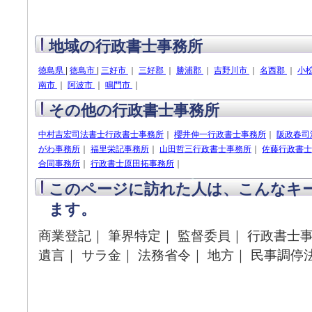
地域の行政書士事務所
徳島県
|
徳島市
|
三好市
｜
三好郡
｜
勝浦郡
｜
吉野川市
｜
名西郡
｜
小
南市
｜
阿波市
｜
鳴門市
｜
その他の行政書士事務所
中村吉宏司法書士行政書士事務所
｜
櫻井伸一行政書士事務所
｜
阪政春司
がわ事務所
｜
福里栄記事務所
｜
山田哲三行政書士事務所
｜
佐藤行政書士
合同事務所
｜
行政書士原田拓事務所
｜
このページに訪れた人は、こんなキ
ます。
商業登記｜ 筆界特定｜ 監督委員｜ 行政書士
遺言｜ サラ金｜ 法務省令｜ 地方｜ 民事調停