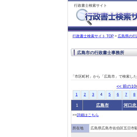
行政書士検索サイト
行政書士検索サイト TOP
>
広島県の行
広島市の行政書士事務所
「市区町村」から「広島市」で検索し
<< 前の1
1
2
3
4
5
6
7
8
1
広島市
河口忠
>>
詳細はこちら
所在地
広島県広島市佐伯区五日市駅