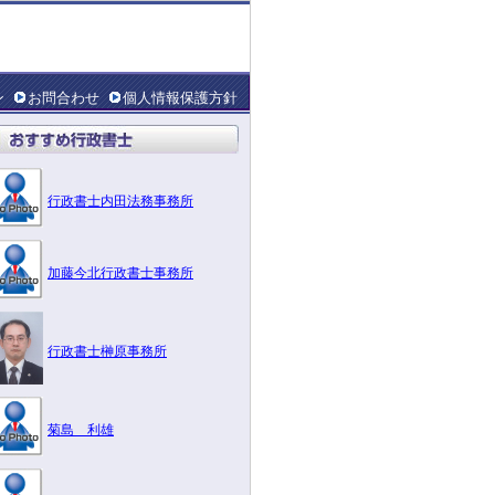
ン
お問合わせ
個人情報保護方針
行政書士内田法務事務所
加藤今北行政書士事務所
行政書士榊原事務所
菊島 利雄