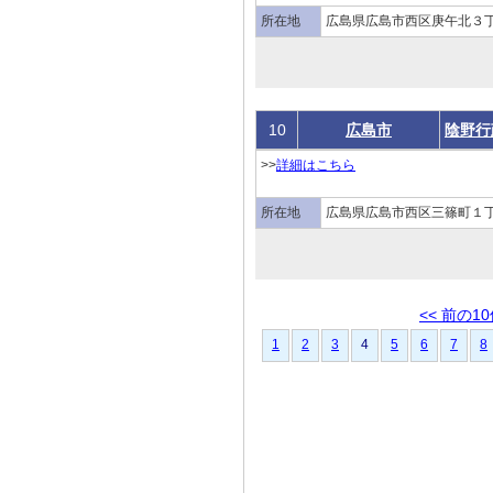
所在地
広島県広島市西区庚午北３
10
広島市
陰野行
>>
詳細はこちら
所在地
広島県広島市西区三篠町１
<< 前の1
1
2
3
4
5
6
7
8