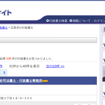
行政書士検索
掲載について・ログイ
政書士
> 広島市の行政書士
た結果
135
件の行政書士が見つかりました。
0件
31件から40件を表示
次の10件 >>
9
史司法書士・行政書士事務所
前２丁目１８−９−３０５