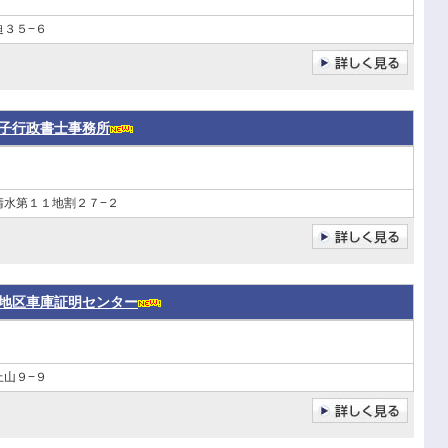
迫３５−６
子行政書士事務所
清水第１１地割２７−２
地区車庫証明センター
上山９−９