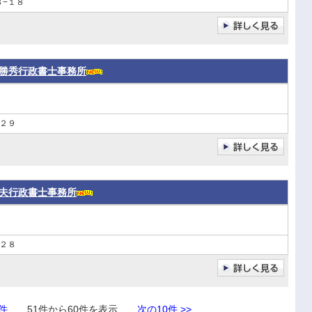
−１８
勝秀行政書士事務所
２９
夫行政書士事務所
２８
0件
51件から60件を表示
次の10件 >>