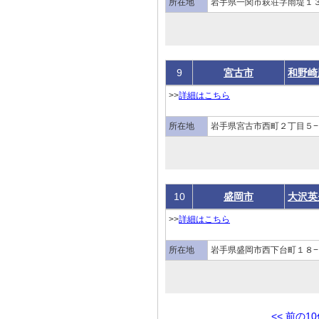
所在地
岩手県一関市萩荘字雨堤１３
9
宮古市
和野崎
>>
詳細はこちら
所在地
岩手県宮古市西町２丁目５−
10
盛岡市
大沢英
>>
詳細はこちら
所在地
岩手県盛岡市西下台町１８−
<< 前の1