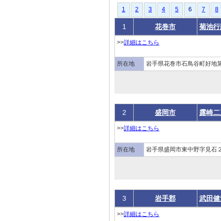
1
2
3
4
5
6
7
8
1
花巻市
菊池行
>>
詳細はこちら
所在地
岩手県花巻市石鳥谷町好地
2
盛岡市
露崎二
>>
詳細はこちら
所在地
岩手県盛岡市東中野字見石２
3
岩手郡
武田健
>>
詳細はこちら