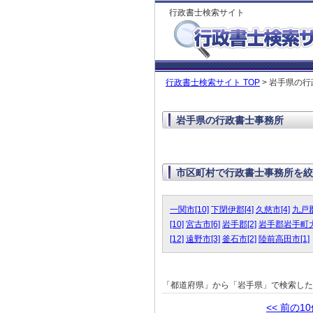
行政書士検索サイト
行政書士検索サイト TOP
> 岩手県の
岩手県の行政書士事務所
市区町村で行政書士事務所を絞
一関市[10]
下閉伊郡[4]
久慈市[4]
九戸郡
[10]
宮古市[6]
岩手郡[2]
岩手郡岩手町大
[12]
遠野市[3]
釜石市[2]
陸前高田市[1]
「都道府県」から「岩手県」で検索し
<< 前の1