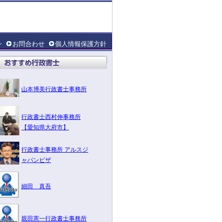
ン
お問合わせ
個人情報保護方針
山本博美行政書士事務所
行政書士西村伸事務所
【愛知県大府市】
行政書士事務所 アルスジ
ャパンビザ
細田 真吾
親田憲一行政書士事務所