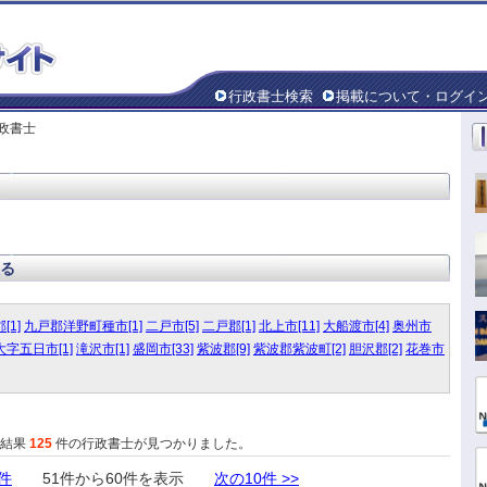
行政書士検索
掲載について・ログイ
行政書士
る
[1]
九戸郡洋野町種市[1]
二戸市[5]
二戸郡[1]
北上市[11]
大船渡市[4]
奥州市
字五日市[1]
滝沢市[1]
盛岡市[33]
紫波郡[9]
紫波郡紫波町[2]
胆沢郡[2]
花巻市
た結果
125
件の行政書士が見つかりました。
0件
51件から60件を表示
次の10件 >>