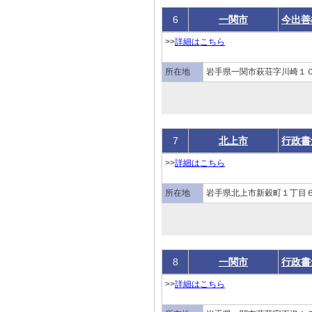
6
一関市
今出善
>>
詳細はこちら
所在地
岩手県一関市萩荘字川崎１０
7
北上市
行政書
>>
詳細はこちら
所在地
岩手県北上市新穀町１丁目６
8
一関市
行政書
>>
詳細はこちら