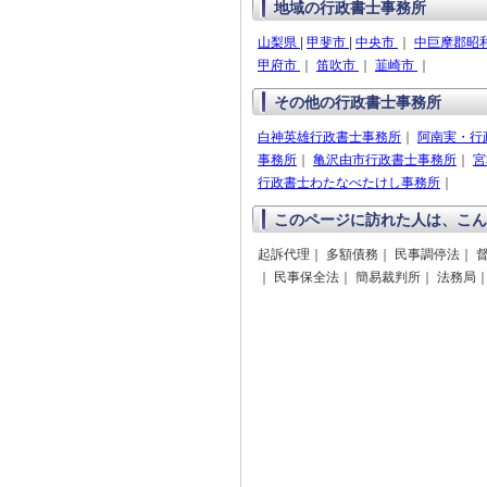
地域の行政書士事務所
山梨県
|
甲斐市
|
中央市
｜
中巨摩郡昭
甲府市
｜
笛吹市
｜
韮崎市
｜
その他の行政書士事務所
白神英雄行政書士事務所
｜
阿南実・行
事務所
｜
亀沢由市行政書士事務所
｜
宮
行政書士わたなべたけし事務所
｜
このページに訪れた人は、こん
起訴代理｜ 多額債務｜ 民事調停法｜ 
｜ 民事保全法｜ 簡易裁判所｜ 法務局