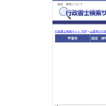
浅沼 伸司について
行政書士検索サイト TOP
>
山梨県の行
甲斐市
浅沼 伸