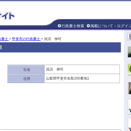
行政書士検索
掲載について・ログイ
政書士
>
甲斐市の行政書士
> 浅沼 伸司
司
浅沼 伸司
社名
山梨県甲斐市名取200番地1
住所