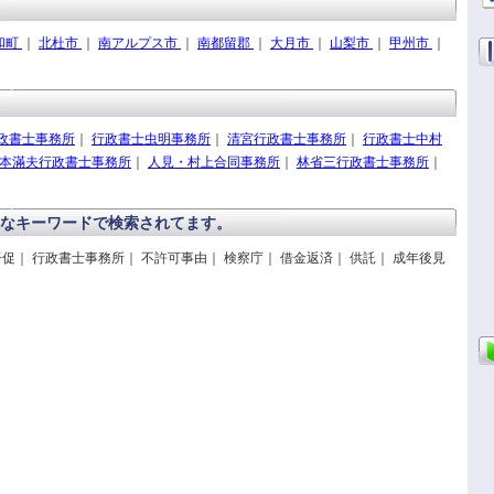
和町
｜
北杜市
｜
南アルプス市
｜
南都留郡
｜
大月市
｜
山梨市
｜
甲州市
｜
政書士事務所
｜
行政書士虫明事務所
｜
清宮行政書士事務所
｜
行政書士中村
本滿夫行政書士事務所
｜
人見・村上合同事務所
｜
林省三行政書士事務所
｜
なキーワードで検索されてます。
督促｜ 行政書士事務所｜ 不許可事由｜ 検察庁｜ 借金返済｜ 供託｜ 成年後見
｜