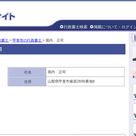
行政書士検索
掲載について・ログイ
政書士
>
甲斐市の行政書士
> 堀内 正司
司
堀内 正司
社名
山梨県甲斐市篠原2696番地8
住所