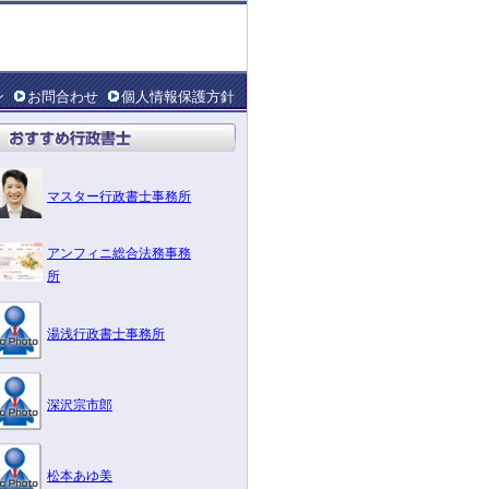
ン
お問合わせ
個人情報保護方針
マスター行政書士事務所
アンフィニ総合法務事務
所
湯浅行政書士事務所
深沢宗市郎
松本あゆ美