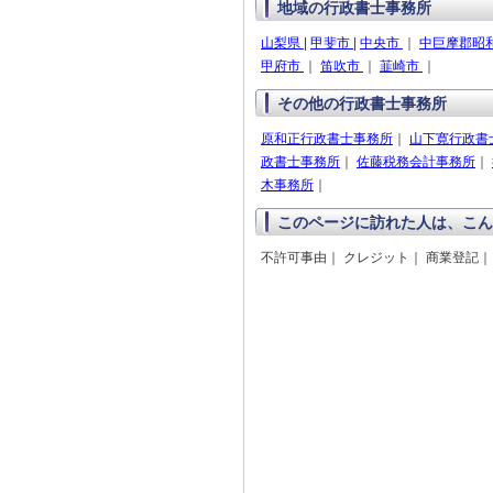
地域の行政書士事務所
山梨県
|
甲斐市
|
中央市
｜
中巨摩郡昭
甲府市
｜
笛吹市
｜
韮崎市
｜
その他の行政書士事務所
原和正行政書士事務所
｜
山下寛行政書
政書士事務所
｜
佐藤税務会計事務所
｜
木事務所
｜
このページに訪れた人は、こん
不許可事由｜ クレジット｜ 商業登記｜