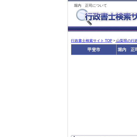
堀内 正司について
行政書士検索サイト TOP
>
山梨県の行
甲斐市
堀内 正