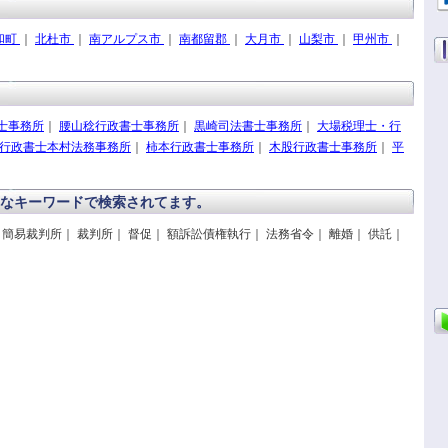
和町
｜
北杜市
｜
南アルプス市
｜
南都留郡
｜
大月市
｜
山梨市
｜
甲州市
｜
士事務所
｜
腰山稔行政書士事務所
｜
黒崎司法書士事務所
｜
大場税理士・行
行政書士本村法務事務所
｜
柿本行政書士事務所
｜
木股行政書士事務所
｜
平
なキーワードで検索されてます。
 簡易裁判所｜ 裁判所｜ 督促｜ 額訴訟債権執行｜ 法務省令｜ 離婚｜ 供託｜