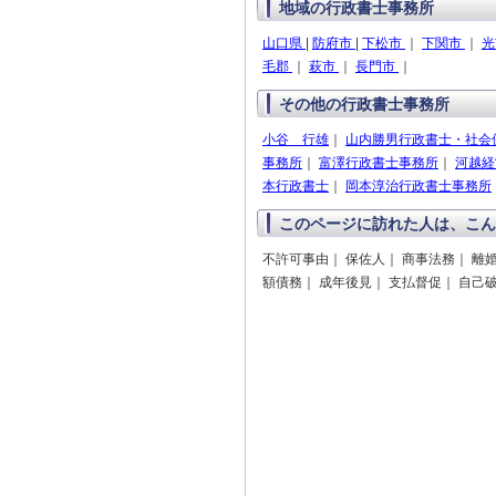
地域の行政書士事務所
山口県
|
防府市
|
下松市
｜
下関市
｜
毛郡
｜
萩市
｜
長門市
｜
その他の行政書士事務所
小谷 行雄
｜
山内勝男行政書士・社会
事務所
｜
富澤行政書士事務所
｜
河越経
本行政書士
｜
岡本淳治行政書士事務所
このページに訪れた人は、こん
不許可事由｜ 保佐人｜ 商事法務｜ 離
額債務｜ 成年後見｜ 支払督促｜ 自己