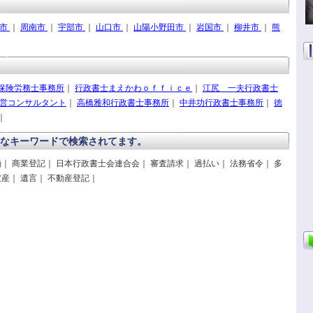
光市
｜
周南市
｜
宇部市
｜
山口市
｜
山陽小野田市
｜
岩国市
｜
柳井市
｜
熊
保険労務士事務所
｜
行政書士まえかわｏｆｆｉｃｅ
｜
江尻 一夫行政書士
営コンサルタント
｜
高橋雅和行政書士事務所
｜
中井功行政書士事務所
｜
徳
｜
なキーワードで検索されてます。
婚｜ 商業登記｜ 日本行政書士会連合会｜ 審査請求｜ 過払い｜ 法務省令｜ 多
破産｜ 遺言｜ 不動産登記｜