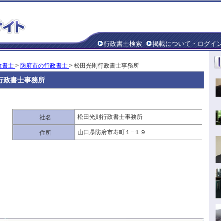
行政書士検索
掲載について・ログイ
政書士
>
防府市の行政書士
> 松田光則行政書士事務所
行政書士事務所
松田光則行政書士事務所
社名
山口県防府市寿町１−１９
住所