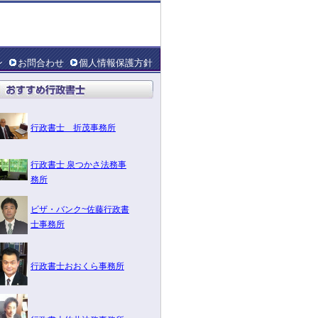
ン
お問合わせ
個人情報保護方針
行政書士 折茂事務所
行政書士 泉つかさ法務事
務所
ビザ・バンク~佐藤行政書
士事務所
行政書士おおくら事務所