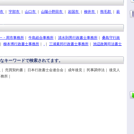
南市
｜
宇部市
｜
山口市
｜
山陽小野田市
｜
岩国市
｜
柳井市
｜
熊毛郡
｜
萩
一・周市事務所
｜
牛島総合事務所
｜
清水則男行政書士事務所
｜
桑島守行政
｜
柳本博行政書士事務所
｜
.
｜
三浦素邦行政書士事務所
｜
池辺政興司法書士
なキーワードで検索されてます。
人｜ 売買契約書｜ 日本行政書士会連合会｜ 成年後見｜ 民事調停法｜ 後見人
事務所｜