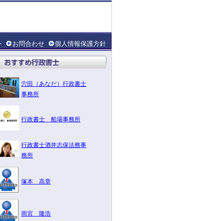
ン
お問合わせ
個人情報保護方針
穴田（あなだ）行政書士
事務所
行政書士 船場事務所
行政書士酒井志保法務事
務所
塚本 高章
雨宮 隆浩