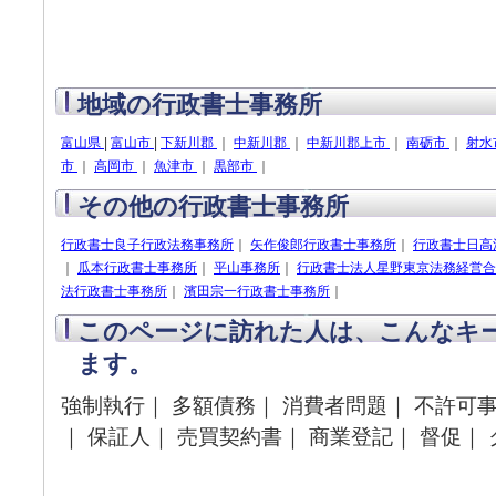
地域の行政書士事務所
富山県
|
富山市
|
下新川郡
｜
中新川郡
｜
中新川郡上市
｜
南砺市
｜
射水
市
｜
高岡市
｜
魚津市
｜
黒部市
｜
その他の行政書士事務所
行政書士良子行政法務事務所
｜
矢作俊郎行政書士事務所
｜
行政書士日高
｜
瓜本行政書士事務所
｜
平山事務所
｜
行政書士法人星野東京法務経営合
法行政書士事務所
｜
濱田宗一行政書士事務所
｜
このページに訪れた人は、こんなキ
ます。
強制執行｜ 多額債務｜ 消費者問題｜ 不許可事
｜ 保証人｜ 売買契約書｜ 商業登記｜ 督促｜