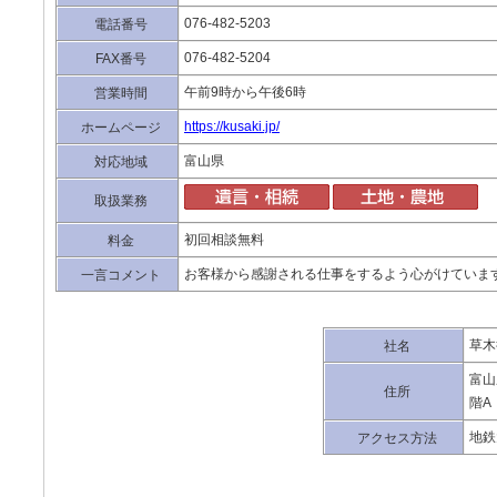
076-482-5203
電話番号
076-482-5204
FAX番号
午前9時から午後6時
営業時間
https://kusaki.jp/
ホームページ
富山県
対応地域
取扱業務
初回相談無料
料金
お客様から感謝される仕事をするよう心がけていま
一言コメント
草木
社名
富山
住所
階A
地鉄
アクセス方法