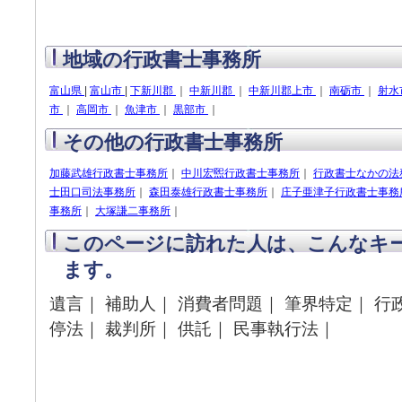
地域の行政書士事務所
富山県
|
富山市
|
下新川郡
｜
中新川郡
｜
中新川郡上市
｜
南砺市
｜
射水
市
｜
高岡市
｜
魚津市
｜
黒部市
｜
その他の行政書士事務所
加藤武雄行政書士事務所
｜
中川宏煕行政書士事務所
｜
行政書士なかの法
士田口司法事務所
｜
森田泰雄行政書士事務所
｜
庄子亜津子行政書士事務
事務所
｜
大塚謙二事務所
｜
このページに訪れた人は、こんなキ
ます。
遺言｜ 補助人｜ 消費者問題｜ 筆界特定｜ 行
停法｜ 裁判所｜ 供託｜ 民事執行法｜