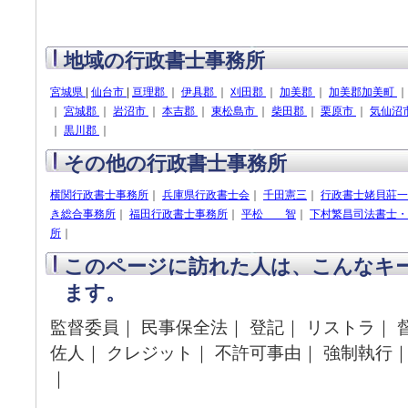
地域の行政書士事務所
宮城県
|
仙台市
|
亘理郡
｜
伊具郡
｜
刈田郡
｜
加美郡
｜
加美郡加美町
｜
宮城郡
｜
岩沼市
｜
本吉郡
｜
東松島市
｜
柴田郡
｜
栗原市
｜
気仙沼
｜
黒川郡
｜
その他の行政書士事務所
横関行政書士事務所
｜
兵庫県行政書士会
｜
千田憲三
｜
行政書士姥貝莊一
き総合事務所
｜
福田行政書士事務所
｜
平松 智
｜
下村繁昌司法書士・
所
｜
このページに訪れた人は、こんなキ
ます。
監督委員｜ 民事保全法｜ 登記｜ リストラ｜ 
佐人｜ クレジット｜ 不許可事由｜ 強制執行｜
｜