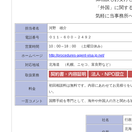
「外国」に関す
気軽に当事務所
河野 雄介
担当者名
０１１－６００－２４９２
電話番号
10：00～18：00 （土曜日休み）
営業時間
http://procedures-agent-visa.jp.net/
ホームページ
北海道 （札幌、ニセコ、富良野など）
対応地域
取扱業務
初回相談料は無料です。内容にあわせてお見積りを
料金
い。
国際手続を専門として、海外や外国人の方と関わる
一言コメント
行政
社名
北海