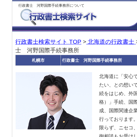
行政書士 河野国際手続事務所について
行政書士検索サイト TOP
>
北海道の行政書士
士 河野国際手続事務所
札幌市
行政書士 河野国際手続事務所
北海道に「安心
たい、との想い
続をはじめ、外
格）」手続、国
成、国際関連企
行っております
限らず、ニセコ
御相談もお受け