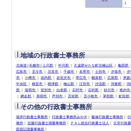
住所
１ 
地域の行政書士事務所
北海道
|
札幌市
|
上川郡
｜
中川郡
｜
久遠郡せたな町北檜山区
｜
亀田郡
広島市
｜
北斗市
｜
北見市
｜
千歳市
｜
名寄市
｜
士別市
｜
夕張市
｜
夕
市
｜
小樽市
｜
岩内郡
｜
岩見沢市
｜
帯広市
｜
幌泉郡
｜
広尾郡
｜
恵庭
中央区
｜
根室市
｜
標津郡
｜
檜山郡
｜
江別市
｜
沙流郡
｜
河東郡
｜
河
郡
｜
留萌市
｜
登別市
｜
白老郡
｜
石狩市
｜
石狩郡
｜
砂川市
｜
稚内市
｜
網走郡
｜
美唄市
｜
芦別市
｜
苫前郡
｜
苫小牧市
｜
茅部郡
｜
虻田郡
その他の行政書士事務所
堀井行政書士事務所
｜
行政書士事務所みやぎ
｜
飯塚行政書士事務所
｜
行
務所
｜
近藤行政書士測量事務所
｜
ＰＡＬ総合行政書士法人
｜
久常行政書
田登記測量事務所
｜