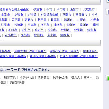
遠郡せたな町北檜山区
｜
伊達市
｜
余市
｜
余市町
｜
函館市
｜
北広島市
｜
｜
士別市
｜
夕張市
｜
夕張郡
｜
夕張郡栗山町
｜
室蘭市
｜
富良野市
｜
小樽
幌泉郡
｜
広尾郡
｜
恵庭市
｜
斜里郡
｜
日高郡
｜
旭川市
｜
札幌市
｜
札幌市
｜
江別市
｜
沙流郡
｜
河東郡
｜
河西郡
｜
浦河郡
｜
深川市
｜
滝川市
｜
瀬棚
狩市
｜
石狩郡
｜
砂川市
｜
稚内市
｜
空知郡
｜
紋別市
｜
紋別郡
｜
網走市
郡
｜
苫小牧市
｜
茅部郡
｜
虻田郡
｜
足寄郡
｜
釧路市
｜
士事務所
｜
前田香寿行政書士事務所
｜
桑島守行政書士事務所
｜
廣川海事行
雅憲行政書士事務所
｜
西部行政書士事務所
｜
あさがお前田行政書士事務所
なキーワードで検索されてます。
｜ 監督委員｜ 民事執行法｜ 債務整理｜ 民事保全法｜ 後見人｜ 補助人｜ 額
業登記｜ 売買契約書｜