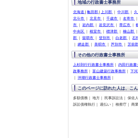
地域の行政書士事務所
北海道
|
亀田郡
|
上川郡
｜
中川郡
｜
久
北斗市
｜
北見市
｜
千歳市
｜
名寄市
市
｜
岩内郡
｜
岩見沢市
｜
帯広市
｜
中央区
｜
根室市
｜
標津郡
｜
檜山郡
郡
｜
留萌市
｜
登別市
｜
白老郡
｜
石
｜
網走郡
｜
美唄市
｜
芦別市
｜
苫前
その他の行政書士事務所
上杉則行行政書士事務所
｜
内田行政書
政事務所
｜
富山建築行政事務所
｜
下河
｜
沖潮行政書士事務所
｜
このページに訪れた人は、こん
多額債務｜ 地方｜ 民事訴訟法｜ 保佐人
訴訟債権執行｜ 過払い｜ 検察庁｜ 商