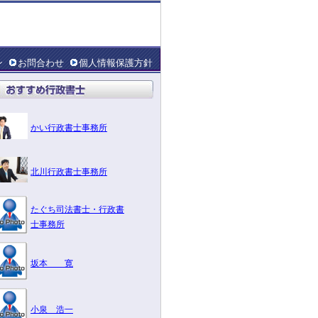
ン
お問合わせ
個人情報保護方針
かい行政書士事務所
北川行政書士事務所
たぐち司法書士・行政書
士事務所
坂本 寛
小泉 浩一