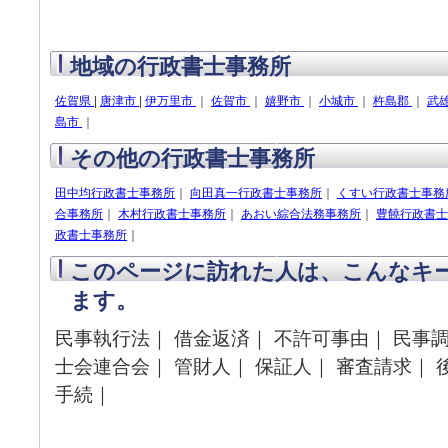
地域の行政書士事務所
佐賀県
|
唐津市
|
伊万里市
｜
佐賀市
｜
嬉野市
｜
小城市
｜
杵島郡
｜
武
島市
｜
その他の行政書士事務所
田中均行政書士事務所
｜
向田真一行政書士事務所
｜
くすい行政書士事務
合事務所
｜
木村行政書士事務所
｜
あおい綜合法務事務所
｜
豊饒行政書士
政書士事務所
｜
このページに訪れた人は、こんなキ
ます。
民事執行法｜ 借金返済｜ 不許可事由｜ 民事調
士会連合会｜ 管財人｜ 保証人｜ 審査請求｜ 
手続｜